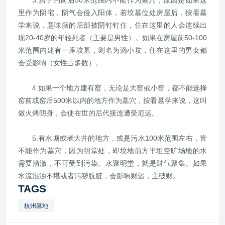
3.房子的前后50米范围内不能作为墓穴，原因是如果这
里作为阴宅，阴气会侵入阳体，若坟墓位处房屋后，按看墓
学来说，意味脑的后部被阴钉钉住，住在这里的人会连续出
现20-40岁的年轻死者（主要是男性）。如果在房屋前50-100
米范围内建有一座坟墓，则名为滴小坟，住在这里的男女都
会受影响（女性占多数）。
4.如果一个地方建有窑，无论是大窑或小窑，都不能选择
窑前或窑后500米以内的地方作为墓穴，按看墓学来说，这叫
做火烤阴身，会使在世的后代接连遭受厄运。
5.有水塘或者大井的地方，或是污水100米范围左右，皆
不能作为墓穴，因为明堂处，即坟地前方平坦空旷场地的水
需要清澈，不可受到污染。水聚明堂，就是财气聚集。如果
水流混浊不堪或者污秽肮脏，会影响财运，主破财。
TAGS
杭州墓地