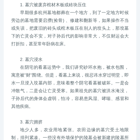
1. 墓穴被废弃棺材木板或砖块压住
早期很多杭州墓地都葬在一个地方，到了一定地方时候
旁边的墓地需要启攒(捡骨) 、修建和翻新等，如果操作不当
或失误，把废旧的砖头或棺木板压在别人的坟头上，那坟墓
下的亡灵会不安，对子孙后代的影响非常大，不仅财运会大
打折扣，甚至常年卧病在床。
2. 墓穴浸水
在阴宅的看墓运势中，我们讲究砂环水抱，被水包围，
寓意被“财“围绕。但是，看墓上来说，很忌讳水穿过明堂，即
水一旦浸入坟墓内部，意味着整个阴宅看墓被破坏。一是会
冲散气，二是会让亡灵受寒。如果祖先的墓穴被洪水淹没，
子孙后代的身体会虚弱，怕冷，容易患风湿、哮喘、感冒和
其他疾病。
3. 墓穴拥挤
地少人多，农业用地紧张。农田边缘的墓穴受土地限
制，排列紧凑。一些没有外墙保护的陵墓会被新建的陵墓所