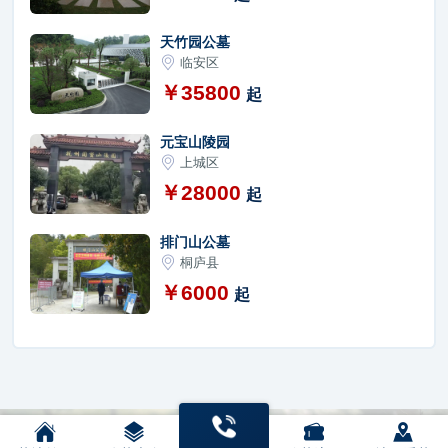
天竹园公墓
临安区
￥35800
起
元宝山陵园
上城区
￥28000
起
排门山公墓
桐庐县
￥6000
起