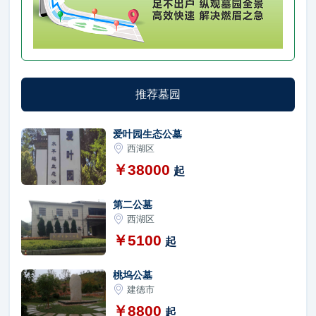
推荐墓园
爱叶园生态公墓
西湖区
￥38000
起
第二公墓
西湖区
￥5100
起
桃坞公墓
建德市
￥8800
起