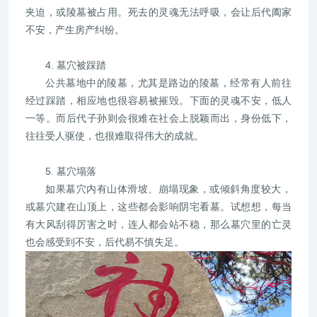
夹迫，或陵墓被占用。死去的灵魂无法呼吸，会让后代阖家
不安，产生房产纠纷。
4. 墓穴被踩踏
公共墓地中的陵墓，尤其是路边的陵墓，经常有人前往
经过踩踏，相应地也很容易被摧毁。下面的灵魂不安，低人
一等。而后代子孙则会很难在社会上脱颖而出，身份低下，
往往受人驱使，也很难取得伟大的成就。
5. 墓穴塌落
如果墓穴内有山体滑坡、崩塌现象，或倾斜角度较大，
或墓穴建在山顶上，这些都会影响阴宅看墓。试想想，每当
有大风刮得厉害之时，连人都会站不稳，那么墓穴里的亡灵
也会感受到不安，后代易不慎失足。