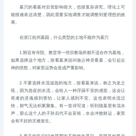
墓穴的看墓对后世影响很大，也很复杂讲究。理论上可
能很难表达清楚，因此需要实地调查才能调整到更理想的效
果。
在浙江杭州墓园，什么类型的土地不能作为墓穴
1.附近有寺院、教堂等一些宗教场所都不适合作为墓地，
如果选择这个地方，按看墓来说叫做占神灵看墓，会引起众
神的愤怒，对家里运势会造成严重影响。
2.不要选择水流湍急的地方，按看墓来说，称之为龙之
吼，因为急促的水流，会给人一种浮躁不安的感觉，这会让
死者的灵魂感到害怕，让家人感到不安。这也表明水流过
快，财气无法积累聚集。有一首诗写道：听到陵墓里有流水
声，那么这个人的子孙后代不会富裕，水会冲散财运，家里
会有不好的灾难发生。