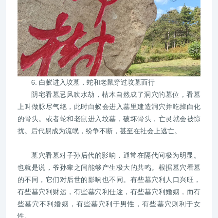
6. 白蚁进入坟墓，蛇和老鼠穿过坟墓而行
阴宅看墓忌风吹水劫，枯木自然成了洞穴的墓位，看墓
上叫做脉尽气绝，此时白蚁会进入墓里建造洞穴并吃掉白化
的骨头。或者蛇和老鼠进入坟墓，破坏骨头，亡灵就会被惊
扰。后代易成为流氓，纷争不断，甚至在社会上逃亡。
墓穴看墓对子孙后代的影响，通常在隔代间极为明显。
也就是说，爷孙辈之间能够产生极大的共鸣。根据墓穴看墓
的不同，它们对后世的影响也不同。有些墓穴利人口兴旺，
有些墓穴利财运，有些墓穴利仕途，有些墓穴利婚姻，而有
些墓穴不利婚姻，有些墓穴利于男性，有些墓穴则利于女
性。