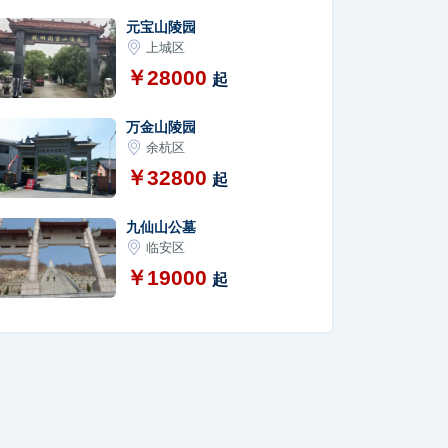
元宝山陵园
上城区
￥28000
起
万金山陵园
余杭区
￥32800
起
九仙山公墓
临安区
￥19000
起