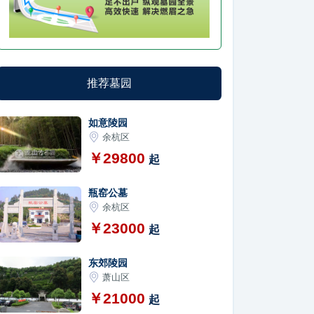
推荐墓园
如意陵园
余杭区
￥29800
起
瓶窑公墓
余杭区
￥23000
起
东郊陵园
萧山区
￥21000
起