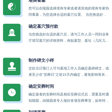
堪舆看墓
少量现金或者银行卡即可，以便为您心仪的墓穴交纳
定金。
您可以在陵园选择堪舆专家或者请其他的堪舆专家协
同看墓，为您选择合适的墓穴位置。 当您挑选好合
适的墓穴后，请与工作人员一同到业务厅填写墓穴的
确定墓穴预付款
详细资料，例如墓型、墓址（几区几排几号）和价格
等。
当您挑选好合适的墓穴后，请与工作人员一同到业务
厅填写墓穴的详细资料，例如墓型、墓址（几区几排
几号）和价格等。一般陵园的预付期为十五日，预订
人须在十五日内交齐全款，逾期不交全款，墓位不予
保留。
制作碑文小样
交款当日预订人可与墓地工作人员确定墓碑碑文，或
者至少在“安葬日“之前15天内确定，避免影响骨灰安
葬的正常进行。请注意，填写碑文登记表时一定要字
确定安葬时间
迹清楚准确，以防出现疏漏或错误。
确定逝者的安葬时间及相应安葬仪式后，需要及时通
知陵园，由陵园派专人做好各项安葬事宜，如有特殊
变动请提前通知墓园,您需要主动挑选合适的殡葬商