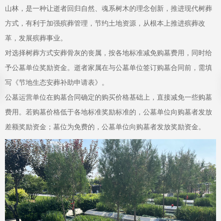
山林，是一种让逝者回归自然、魂系树木的理念创新，推进现代树葬
方式，有利于加强殡葬管理，节约土地资源，从根本上推进殡葬改
革，发展殡葬事业。
对选择树葬方式安葬骨灰的丧属，按各地标准减免购墓费用，同时给
予公墓单位奖励资金。逝者家属在与公墓单位签订购墓合同前，需填
写《节地生态安葬补助申请表》。
公墓运营单位在购墓合同确定的购买价格基础上，直接减免一些购墓
费用。若购墓价格低于各地标准奖励标准的，公墓单位向购墓者发放
差额奖励资金；墓位为免费的，公墓单位向购墓者发放奖励资金。