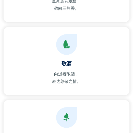
点亮莲花烛台，
敬向三炷香。
敬酒
向逝者敬酒，
表达尊敬之情。