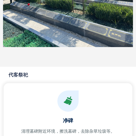
代客祭祀
净碑
清理墓碑附近环境，擦洗墓碑，去除杂草垃圾等。