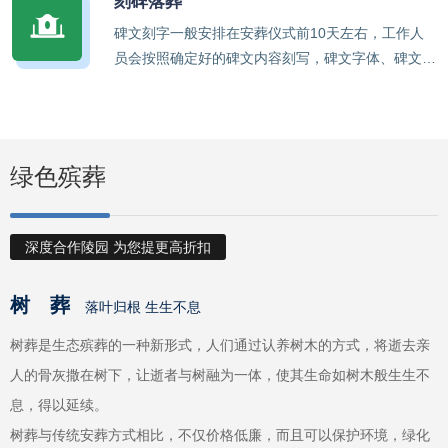
刻碑落葬
品。
碑文刻字一般安排在安葬仪式前10天左右，工作人
员会按照确定好的碑文内容刻写，碑文字体、碑文大
小和描边方式都可以自行选择，碑文刻字的价格也会
根据这些因素产生变化，选择适宜安葬的良辰吉日，
将逝者落葬于土中，完成安葬。
绿色殡葬
深度合作陵园 为您提更高折扣
树 葬
落叶归根 生生不息
树葬是生态殡葬的一种新形式，人们通过认养树木的方式，将逝去亲
人的骨灰撒在树下，让逝者与树融为一体，使其生命如树木般生生不
息，得以延续。
树葬与传统安葬方式相比，不仅价格低廉，而且可以保护环境，绿化