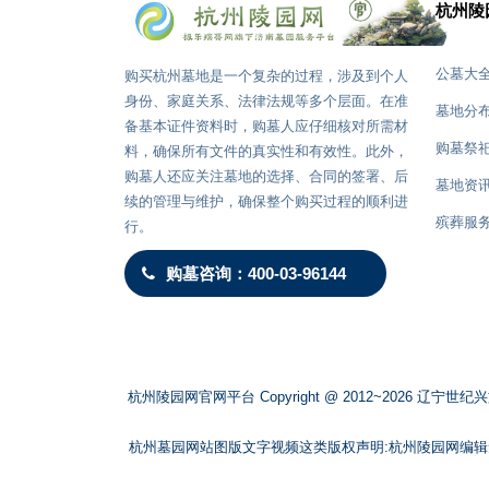
杭州陵
公墓大
购买杭州墓地是一个复杂的过程，涉及到个人
在杭州墓地祭扫时有哪些民间禁忌需要注意？
身份、家庭关系、法律法规等多个层面。在准
墓地分
从供品选择到祭拜时辰的传统讲究
备基本证件资料时，购墓人应仔细核对所需材
购墓祭
料，确保所有文件的真实性和有效性。此外，
购墓人还应关注墓地的选择、合同的签署、后
墓地资
续的管理与维护，确保整个购买过程的顺利进
殡葬服
行。
杭州殡
购墓咨询：400-03-96144
杭州陵园网官网平台 Copyright @ 2012~2026 
杭州墓园网站图版文字视频这类版权声明:杭州陵园网编辑