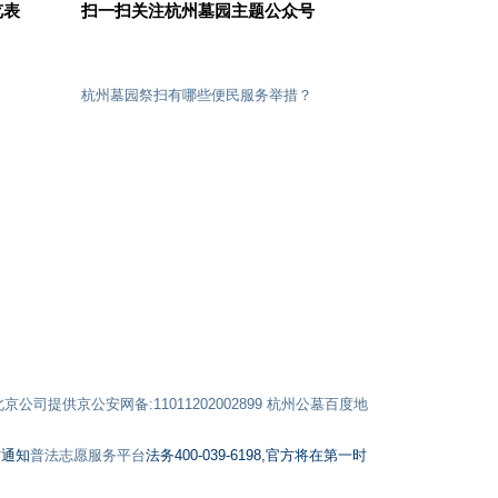
览表
扫一扫关注杭州墓园主题公众号
措？
杭州草坪墓地如何实现个性化纪念需求？
杭州墓园安葬所需
公司提供京公安网备:11011202002899
杭州公墓百度地
时通知
普法志愿服务平台
法务400-039-6198,官方将在第一时