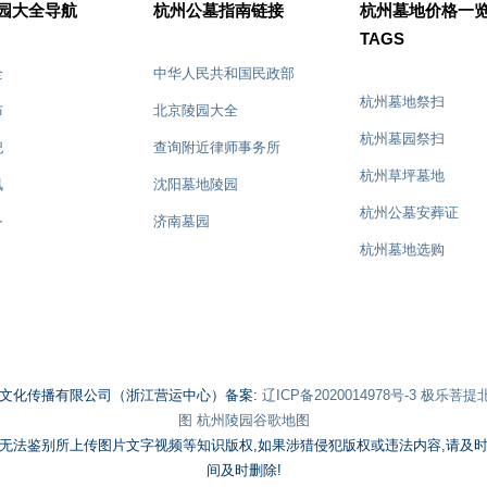
园大全导航
杭州公墓指南链接
杭州墓地价格一
TAGS
全
中华人民共和国民政部
杭州陵园新典范，山水相依，营造和谐宁静的
杭州墓园祭扫有哪些便民服务举
杭州墓地祭扫
布
北京陵园大全
永眠家园
杭州墓园祭扫
祀
查询附近律师事务所
杭州草坪墓地
讯
沈阳墓地陵园
杭州公墓安葬证
务
济南墓园
杭州墓地选购
仪馆
沈阳墓园网
杭州墓地挑选
杭州墓园
杭州墓园海葬
沈阳墓地
杭州公墓价格
武汉墓园
辽宁世纪兴文化传播有限公司（浙江营运中心）备案:
辽ICP备2020014978号-3
极乐菩提北京
杭州墓地全攻略
沈阳墓地陵园
图
杭州陵园谷歌地图
杭州墓园扫墓
极乐殡葬网
无法鉴别所上传图片文字视频等知识版权,如果涉猎侵犯版权或违法内容,请及
间及时删除!
杭州墓地葬壁
沈阳公墓