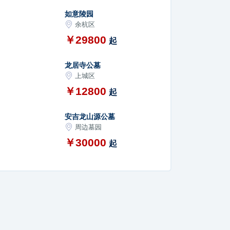
如意陵园
余杭区
￥29800
起
龙居寺公墓
上城区
￥12800
起
安吉龙山源公墓
周边墓园
￥30000
起