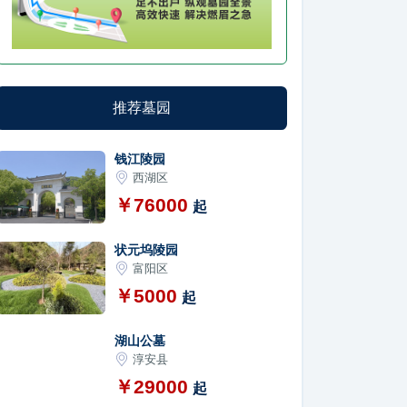
推荐墓园
钱江陵园
西湖区
￥76000
起
状元坞陵园
富阳区
￥5000
起
湖山公墓
淳安县
￥29000
起