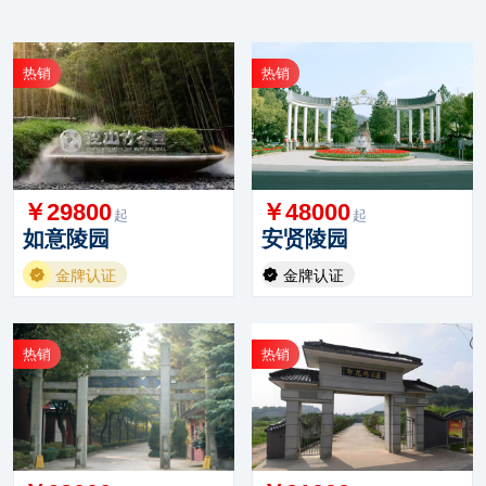
热销
热销
￥29800
￥48000
起
起
如意陵园
安贤陵园
金牌认证
金牌认证
热销
热销