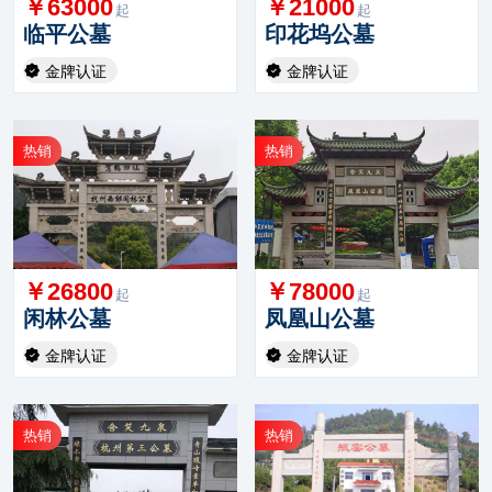
￥63000
￥21000
起
起
临平公墓
印花坞公墓
金牌认证
金牌认证
热销
热销
￥26800
￥78000
起
起
闲林公墓
凤凰山公墓
金牌认证
金牌认证
热销
热销