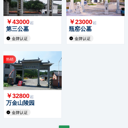
￥43000
￥23000
起
起
第三公墓
瓶窑公墓
金牌认证
金牌认证
热销
￥32800
起
万金山陵园
金牌认证