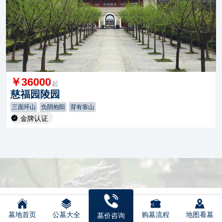
￥36000
起
慈福园陵园
三面环山
负阴抱阳
背有靠山
金牌认证
墓地首页
公墓大全
购墓流程
地图看墓
墓价咨询