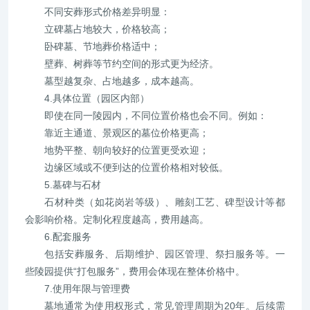
不同安葬形式价格差异明显：
立碑墓占地较大，价格较高；
卧碑墓、节地葬价格适中；
壁葬、树葬等节约空间的形式更为经济。
墓型越复杂、占地越多，成本越高。
4.具体位置（园区内部）
即使在同一陵园内，不同位置价格也会不同。例如：
靠近主通道、景观区的墓位价格更高；
地势平整、朝向较好的位置更受欢迎；
边缘区域或不便到达的位置价格相对较低。
5.墓碑与石材
石材种类（如花岗岩等级）、雕刻工艺、碑型设计等都
会影响价格。定制化程度越高，费用越高。
6.配套服务
包括安葬服务、后期维护、园区管理、祭扫服务等。一
些陵园提供“打包服务”，费用会体现在整体价格中。
7.使用年限与管理费
墓地通常为使用权形式，常见管理周期为20年。后续需