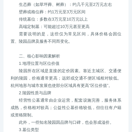
生态葬（如草坪葬、树葬）：约几千元至2万元左右
壁葬或格位葬：约1万元至3万元区间
传统墓位：多数在3万元至10万元以上
高端定制墓：可能超过10万元甚至更高
需要说明的是，这些仅为常见区间，具体价格会因位
置、陵园品牌及服务不同而变化。
二、核心影响因素解析
1.地理位置与区位价值
陵园所在区域是直接的定价因素。靠近主城区、交通便
利的陵园，价格通常更高；远郊或交通不便区域相对较低。
杭州地形与城市发展也使部分区域具有更高“区位价值”。
2.陵园性质与品牌
经营性公墓通常由企业运营，配套设施完善，服务体系
成熟，价格相对较高；公益性公墓价格较低，但往往有户籍
或资格限制。
此外，一些知名陵园因品牌与口碑，也会形成溢价。
3.墓位类型