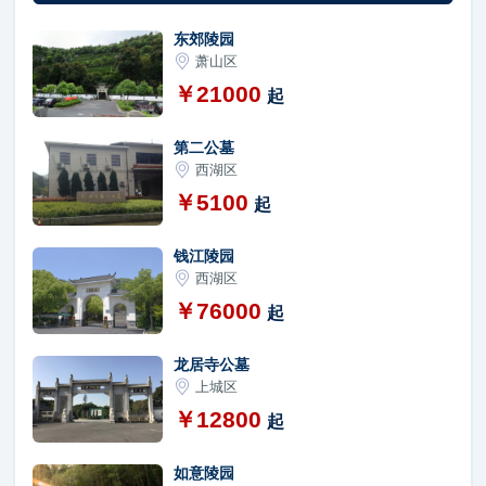
东郊陵园
萧山区
￥21000
起
第二公墓
西湖区
￥5100
起
钱江陵园
西湖区
￥76000
起
龙居寺公墓
上城区
￥12800
起
如意陵园