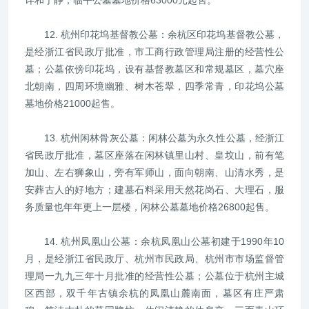
详和宁静，临平公墓墓地价格63000元起售。
12. 杭州印花坞基督教公墓：余杭区印花坞基督教公墓，
是经浙江省民政厅批准，市工商行政管理局注册的经营性公
墓；公墓依傍印花坞，设有基督教墓区和常规墓区，墓穴座
北朝南，四周环境幽雅、树木苍翠，四季常青，印花坞公墓
墓地价格21000起售。
13. 杭州闲林骨灰公墓：闲林公墓为永久性公墓，经浙江
省民政厅批准，墓区座落在闲林镇里山村、皇坟山，前有笔
加山、左右狮象山，旁有军师山，面向朝南、山清水秀，是
安葬古人的好地方；建墓石料采用天然花岗石、大理石，服
务质量也年年更上一层楼，闲林公墓墓地价格26800起售。
14. 杭州凤凰山公墓：余杭凤凰山公墓初建于1990年10
月，是经浙江省民政厅、杭州市民政局、杭州市市场监督管
理局一九九三年十月批准的经营性公墓；公墓位于杭州主城
区西部，双千年古镇余杭的凤凰山麓南面，墓区有庄严肃