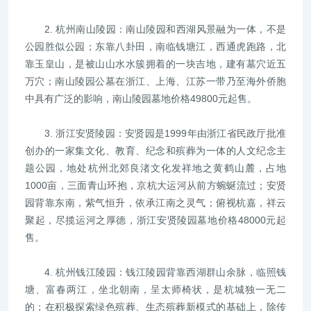
2. 杭州南山陵园：南山陵园和西湖风景融为一体，不是
公园胜似公园；东靠八卦田，南临钱塘江，西通虎跑路，北
靠玉皇山，是被山山水水簇拥着的一块吉地，建有墓穴近五
万穴；南山陵园公墓在浙江、上海、江苏一带乃至海外侨胞
中具有广泛的影响，南山陵园墓地价格49800元起售。
3. 浙江安贤陵园：安贤园是1999年由浙江省民政厅批准
创办的一家集文化、教育、纪念和殡葬为一体的人文纪念主
题公园，地处杭州北郊良渚文化发祥地之黄鹤山麓，占地
1000亩，三面青山环抱，京杭大运河从前方蜿蜒流过；安贤
园背靠东南，紫气恒升，依承江南之灵气；俯视杭嘉，祥云
聚起，尽揽运河之厚德，浙江安贤陵园墓地价格48000元起
售。
4. 杭州钱江陵园：钱江陵园背靠西湖群山余脉，临照钱
塘、富春两江，坐北朝南，呈太师椅状，是杭城独一无二
的；在积极探索绿色殡葬、生态殡葬新模式的基础上，除传