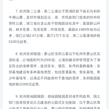
7. 杭州第二公墓：第二公墓位于西湖区留下镇石马村的
午潮山麓，是经市规划定点，省、市民政部门批准的对外经
营性公墓，浙江省白龙山老干部陵园设在其中；墓园群山环
抱，林木苍葱，鸟语花香，环境优美。墓园从1985年创办以
来，现已占地2.67公顷，墓穴1万个左右，第二公墓墓地价格
5100元起售。
8. 杭州东郊陵园：萧山区东郊公墓位于杭州市萧山区瓜
沥街道，占地面积约为2000亩。公墓的建设和管理是为了满
足民众的丧葬需求，提供安全、规范、有序的墓葬服务；东
郊墓地建设有多种墓地类型，包括普通墓地、骨灰墓地、青
少年墓地等，以满足不同族群对于墓地的需求，东郊陵园墓
地价格21000元起售。
9. 杭州慈福园陵园：慈福园陵园是经省市民政局、国土
部门批准投资近亿元建造的公园式文化陵园，位于萧山区蜀
山街道立新村坞石尖山脉，萧山殡仪馆南侧，杭州绕城高速