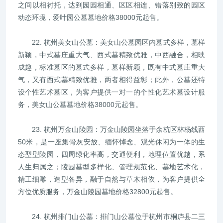
之间以相衬托，达到园园相通、区区相连、错落别致的园区
动态环境，爱叶园公墓墓地价格38000元起售。
22. 杭州美女山公墓：美女山公墓园区内墓式多样，墓样
新颖，中式墓庄重大气、西式墓精致优雅，中西融合，相映
成趣，标准墓区的墓式多样，墓样新颖，既有中式墓庄重大
气，又有西式墓精致优雅，两者相得益彰；此外，公墓还特
设个性艺术墓区，为客户提供一对一的个性化艺术墓设计服
务，美女山公墓墓地价格38000元起售。
23. 杭州万金山陵园：万金山陵园坐落于余杭区林杨线西
50米，是一座集骨灰安放、缅怀悼念、观光休闲为一体的生
态型型陵园，四周绿化率高，交通便利，地理位置优越，系
人生归属之；陵园墓型多样化、管理规范化、墓地艺术化，
精工细雕，造型各异，融于自然与草木相依，为客户提供全
方位优质服务，万金山陵园墓地价格32800元起售。
24. 杭州排门山公墓：排门山公墓位于杭州市桐庐县二三