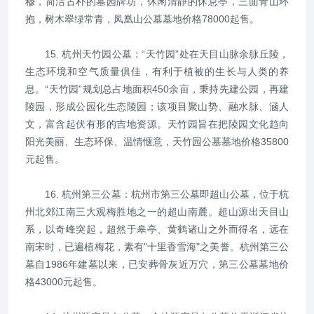
穆，简洁古朴的墓园牌坊，休闲清静的休息亭，三面青山环
抱，树木翠绿常青，凤凰山公墓墓地价格78000起售。
15. 杭州天竹园公墓：“天竹园”处在天目山脉余脉丘陵，
生态环境和空气质量俱佳，有利于植被的生长与人类的养
息。“天竹园”规划总占地面积450余亩，秉持先建公园，再建
陵园，形成公园化生态陵园；该项目聚山势、融水脉、涵人
文，富含起伏有形的吉地资源。天竹园旨在把陵园文化趋向
阳光美丽、生态环保、温情惬意，天竹园公墓墓地价格35800
元起售。
16. 杭州第三公墓：杭州市第三公墓即超山公墓，位于杭
州北郊江南三大观梅胜地之一的超山南麓。超山源出天目山
系，以奇峰突起，超然于皋亭、黄鹤诸山之外而得名，远在
南宋时，已遍植梅花，素有"十里香雪海"之美誉。杭州第三公
墓自1986年建墓以来，已安葬骨灰近万穴，第三公墓墓地价
格43000元起售。