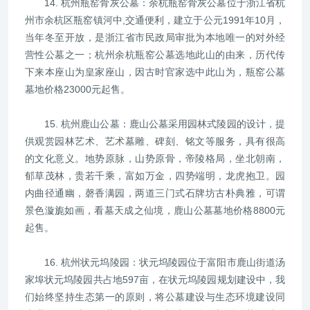
14. 杭州瓶窑骨灰公墓：余杭瓶窑骨灰公墓位于浙江省杭
州市余杭区瓶窑镇河中,交通便利，建立于公元1991年10月，
当年冬至开放，是浙江省市民政局审批为本地唯一的对外经
营性公墓之一；杭州余杭瓶窑公墓选地此山的由来，历代传
下来本座山为皇家座山，因古时官家选中此山为，瓶窑公墓
墓地价格23000元起售。
15. 杭州鹿山公墓：鹿山公墓采用园林式陵园的设计，提
供观赏园林艺术、艺术墓雕、碑刻、铭文等服务，具有很高
的文化意义。地势原脉，山势原骨，帝陵格局，坐北朝南，
郁草茂林，贵若千乘，富如万金，四势端明，龙虎抱卫。园
内曲径通幽，磬香满园，两道三门式石牌坊古朴典雅，可谓
景色漩旎如画，看墓天成之仙境，鹿山公墓墓地价格8800元
起售。
16. 杭州状元坞陵园：状元坞陵园位于富阳市鹿山街道汤
家埠状元坞陵园共占地597亩，在状元坞陵园规划建设中，我
们始终坚持生态第一的原则，将公墓建设与生态环境建设同