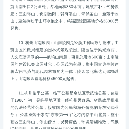
萧山南出口2公里处，占地面积350余亩，建筑古朴，气势恢
宏；三面环山，负阴抱阳，背有靠山，臂伏案山，坐落于照
山，建筑掩映于山环水抱之中，慈福园陵园墓地价格36000元
起售。
10. 杭州山南陵园：山南陵园是经浙江省民政厅批准，由
萧山区民政局组建的园林式景观陵园。陵园位于风光秀丽，
人文底蕴深厚的——航坞山南麓，项目总用地600亩；山南陵
园的建设以突出园林化，公园式为主题，集中国古典皇陵建
筑宏伟气势与现代园林布局为一体，陵园绿化率达到60%以
上，山南陵园墓地价格45000元起售。
11.杭州临平公墓：临平公墓是余杭区示范性公墓，创建
于1986年初，是临平地区唯一经杭州民政局、省民政厅批准
的合法经营性公墓，接收国内公民和海外侨胞的骨灰安葬业
务； 公墓座落于素有“东来第一山”之称的临平山北麓，整个
墓区三面环山，依山傍水，灵势蔚然，环境清幽雅致，气氛