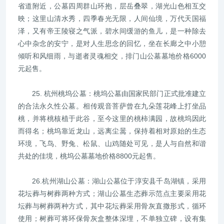
省道附近，公墓四周群山环抱，层岳叠翠，湖光山色相互交
映；这里山清水秀，四季春光无限，人间仙境，万代天国福
泽，又有帝王陵寝之气派，碧水间缓游的鱼儿，是一种除去
心中杂念的安宁，是对人生思念的回忆，坐在长廊之中小憩
倾听和风细雨，与逝者灵魂相交，排门山公墓墓地价格6000
元起售。
25. 杭州桃坞公墓：桃坞公墓由国家民部门正式批准建立
的合法永久性公墓。相传观音菩萨曾在九朵莲花峰上打坐品
桃，并将桃核植于此谷，至今这里的桃柿满园，故桃坞因此
而得名；桃坞靠近龙山，远离尘暠，保持着相对原始的生态
环境，飞鸟、野兔、松鼠、山鸡随处可见，是人与自然和谐
共处的佳境，桃坞公墓墓地价格8800元起售。
26.杭州湖山公墓：湖山公墓位于淳安县千岛湖镇，采用
花坛葬与树葬两种方式；湖山公墓生态葬示范点主要采用花
坛葬与树葬两种方式，其中花坛葬采用骨灰直撒形式，循环
使用；树葬可将环保骨灰盒整体深埋，不单独立碑，设有集