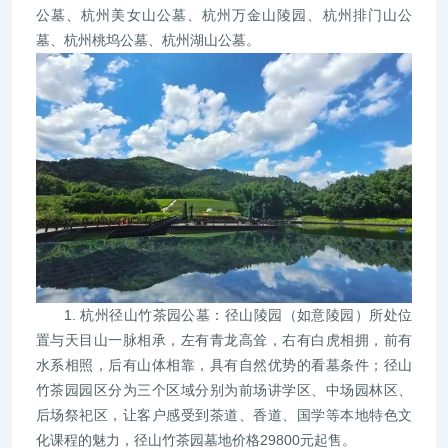
公墓、杭州美女山公墓、杭州万金山陵园、杭州排门山公
墓、杭州桃坞公墓、杭州湖山公墓。
1. 杭州径山竹茶园公墓：径山陵园（如意陵园）所处位
置与天目山一脉相承，左有青龙高耸，右有白虎相拥，前有
水系相照，后有山体相靠，具有自然优势的看墓条件；径山
竹茶园园区分为三个区域分别为前场讲学区、中场园林区、
后场祭祀区，让客户感受到茶道、香道、国学等本地特色文
化课程的魅力，径山竹茶园墓地价格29800元起售。