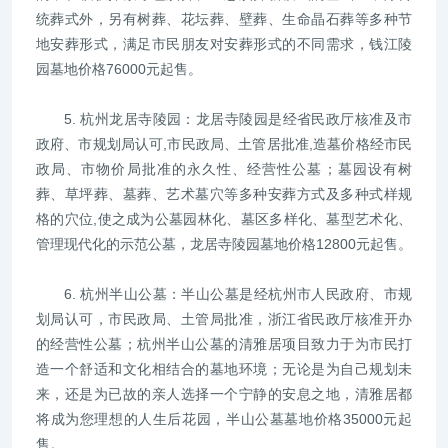
统葬式外，另有树葬、花坛葬、壁葬、生命晶石葬等多种节
地安葬形式，满足市民朋友对安葬形式的不同需求，钱江陵
园墓地价格76000元起售。
5. 杭州龙居寺陵园：龙居寺陵园是经省民政厅核准及市
政府、市规划局认可,市民政局、土管居批准,造墓价格经市民
政局、市物价局批准的永久性、经营性公墓；墓园设有树
葬、草坪葬、墓葬、艺术墓穴等多种安葬方式及多种式样规
格的穴位,使之成为公墓园林化、墓区多样化、墓型艺术化、
管理现代化的示范公墓，龙居寺陵园墓地价格12800元起售。
6. 杭州半山公墓：半山公墓是经杭州市人民政府、市规
划局认可，市民政局、土管局批准，浙江省民政厅核准开办
的经营性公墓；杭州半山公墓的清雅居项目致力于为市民打
造一个舒适和文化相结合的墓地环境；无论是为自己规划未
来，还是为已故的亲人选择一个宁静的安息之地，清雅居都
将成为您理想的人生后花园，半山公墓墓地价格35000元起
售。