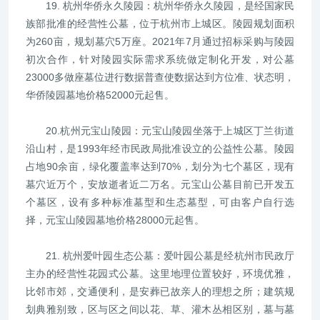
19. 杭州华侨永久陵园：杭州华侨永久陵园，是经国家民
族部批准的经营性公墓，位于杭州市上城区。陵园规划面积
为260亩，规划墓穴5万座。2021年7月通过招标采购与陵园
初次合作，针对陵园实际需求系统做定制化开发，对公墓
23000多做座墓位进行数据普查使数据达到方位准、状态明，
华侨陵园墓地价格52000元起售。
20.杭州元宝山陵园：元宝山陵园坐落于上城区丁兰街道
沿山村，是1993年经市民政局批准设立的公益性公墓。陵园
占地90余亩，绿化覆盖率达到70%，划分为七个墓区，现有
墓穴近万个，安放逝者近二万名。元宝山公墓目前已开发五
个墓区，设有多种标准墓型和生态墓型，可由客户自行选
择，元宝山陵园墓地价格28000元起售。
21. 杭州爱叶园生态公墓：爱叶园公墓是经杭州市民政厅
主办的经营性花园式公墓。这里地理位置较好，环境优雅，
比邻市郊，交通便利，是安葬已故亲人的理想之所；建筑规
划典雅别致，区与区之间以花、草、灌木丛相区别，墓与墓