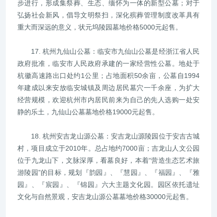
步进行，形成集祭葬、生态、缅怀为一体的新型公墓；对于
弘扬社会新风，倡导文明祭扫，深化殡葬管理制度改革具有
重大而深远的意义，状元坞陵园墓地价格5000元起售。
17. 杭州九仙山公墓：临安市九仙山公墓是经浙江省人民
政府批准，临安市人民政府承建的一家经营性公墓。地处于
杭徽高速路出口处约1公里；占地面积50余亩，公墓自1994
年建成以来安放临安城镇及周边居民墓穴一千余座，为扩大
经营规模，欢迎杭州市内居民前来为自己的先人选购一处安
静的乐土，九仙山公墓墓地价格19000元起售。
18. 杭州安吉龙山源公墓：安吉龙山源陵园位于安吉古城
村，项目成立于2010年。总占地约7000亩；吉龙山人文公园
位于九龙山下，文脉深厚，看墓良好，本着“营造生态艺术旅
游陵园”的目标，规划『韵园』、『慧园』、『福园』、『雅
园』、『宸园』、『锦园』六大主题文化园。园区依托遗址
文化与自然景观，安吉龙山源公墓墓地价格30000元起售。