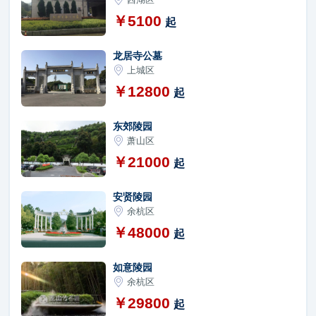
￥5100
起
龙居寺公墓
上城区
￥12800
起
东郊陵园
萧山区
￥21000
起
安贤陵园
余杭区
￥48000
起
如意陵园
余杭区
￥29800
起