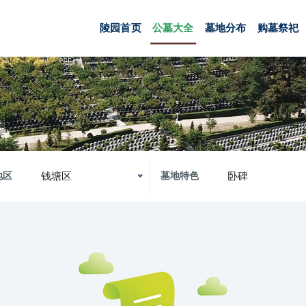
陵园首页
公墓大全
墓地分布
购墓祭祀
钱塘区
卧碑
地区
墓地特色