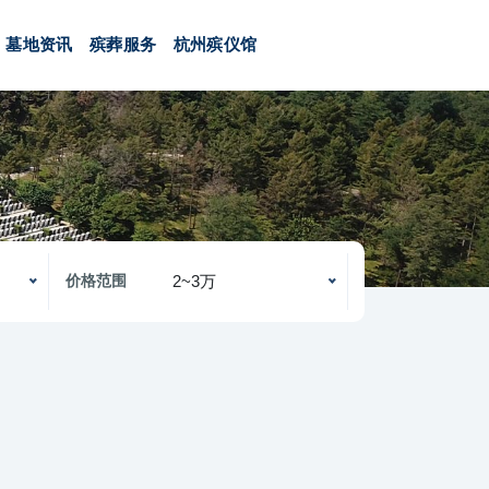
墓地资讯
殡葬服务
杭州殡仪馆
2~3万
价格范围