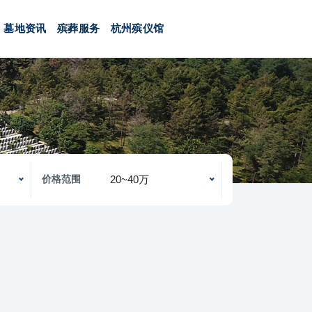
墓地资讯
殡葬服务
杭州殡仪馆
20~40万
价格范围