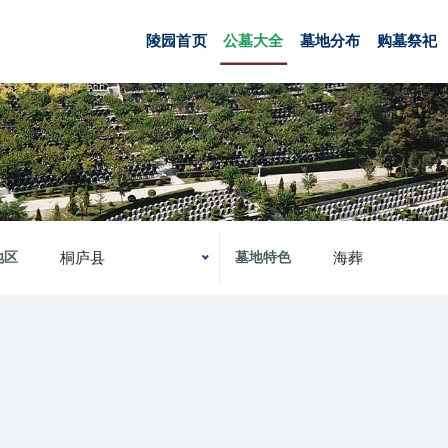
陵园首页
公墓大全
墓地分布
购墓祭祀
桐庐县
海葬
地区
墓地特色