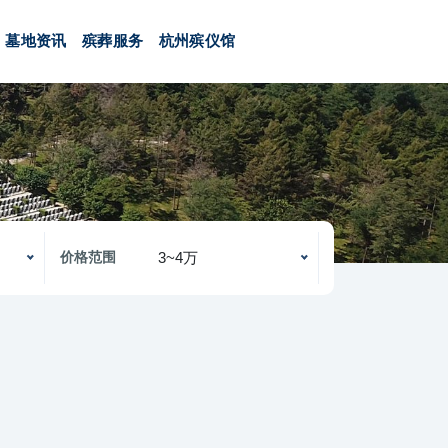
墓地资讯
殡葬服务
杭州殡仪馆
3~4万
价格范围