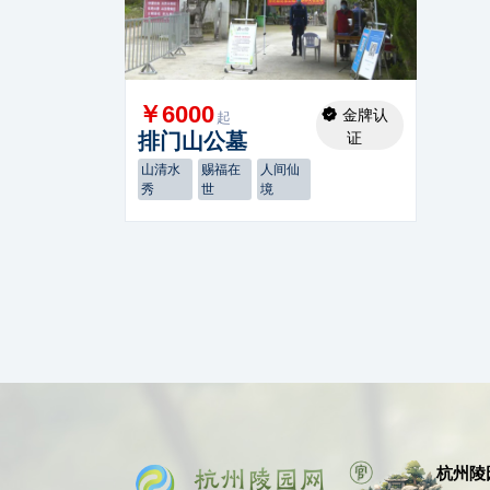
￥6000
金牌认
起
排门山公墓
证
山清水
赐福在
人间仙
秀
世
境
杭州陵