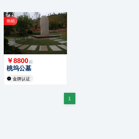
热销
￥8800
起
桃坞公墓
金牌认证
1