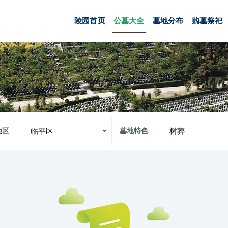
陵园首页
公墓大全
墓地分布
购墓祭祀
临平区
树葬
地区
墓地特色