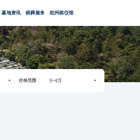
墓地资讯
殡葬服务
杭州殡仪馆
3~4万
价格范围