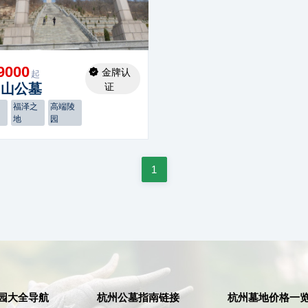
9000
金牌认
起
仙山公墓
证
乐
福泽之
高端陵
地
园
1
园大全导航
杭州公墓指南链接
杭州墓地价格一