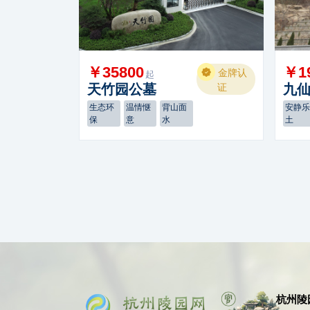
￥35800
￥1
金牌认
起
天竹园公墓
证
九
生态环
温情惬
背山面
安静
保
意
水
土
杭州陵