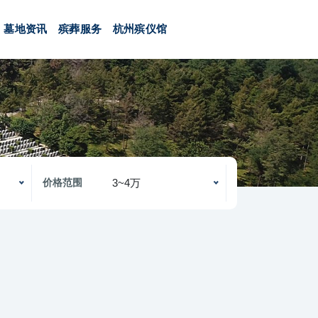
墓地资讯
殡葬服务
杭州殡仪馆
3~4万
价格范围