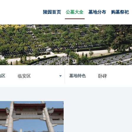
陵园首页
公墓大全
墓地分布
购墓祭祀
临安区
卧碑
地区
墓地特色